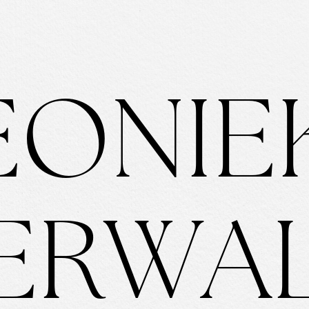
E
O
N
I
E
E
R
W
A