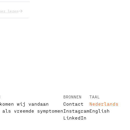
eer lezen
N
BRONNEN
TAAL
komen wij vandaan
Contact
Nederlands
 als vreemde symptomen
Instagram
English
LinkedIn