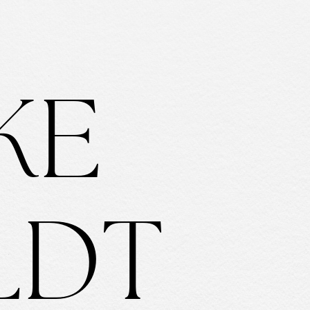
K
E
L
D
T