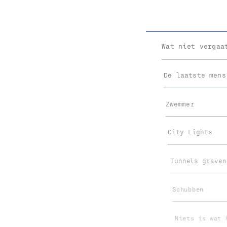
Wat niet vergaa
De laatste mens
Zwemmer
City Lights
Tunnels graven
Schubben
Niets is wat 