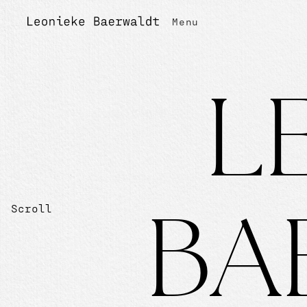
Menu
L
Scroll
B
A