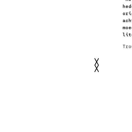
hed
een
ori
r met verve in.
ach
moe
lit
Tro
Slide 2 of 4.