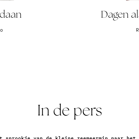
ndaan
Dagen a
o
R
In de pers
t sprookje van de kleine zeemeermin naar het