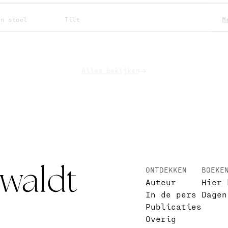
en stoel
Tilt
M
Alles bekijken
ONTDEKKEN
BOEKE
Auteur
Hier 
In de pers
Dagen
Publicaties
Overig