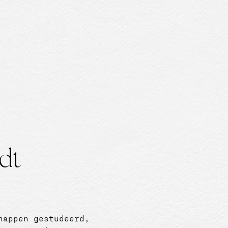
dt
chappen gestudeerd,